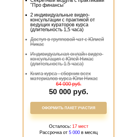
Секретный модуль с практиками
"Про финансы"
2
индивидуальные видео-
консультации с практикой от
ведущих кураторов курса
(длительность 1,5 часа)
Доступ в групповой чат с Юлией
Никас
Индивидуальная онлайн видео-
консультация с Юлей Никас
(длительность 1.5 часа)
Книга курса - сборник всех
материалов курса Юли Никас
64 000 руб.
50 000 руб.
ОФОРМИТЬ ПАКЕТ УЧАСТИЯ
Осталось:
17 мест
Рассрочка от
5 000
в месяц