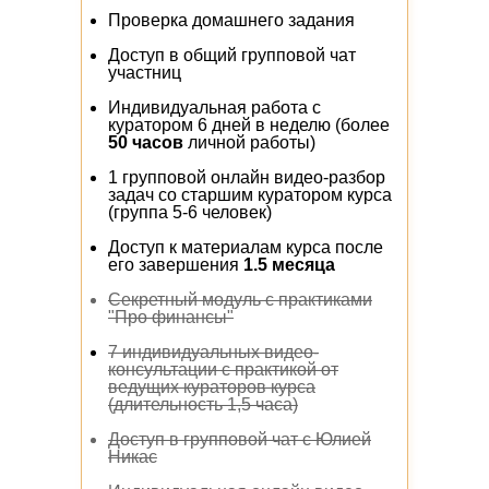
Проверка домашнего задания
Доступ в общий групповой чат
участниц
Индивидуальная работа с
куратором 6 дней в неделю (более
50 часов
личной работы)
1 групповой онлайн видео-разбор
задач со старшим куратором курса
(группа 5-6 человек)
Доступ к материалам курса после
его завершения
1.5 месяца
Секретный модуль с практиками
"Про финансы"
7 индивидуальных видео-
консультации с практикой от
ведущих кураторов курса
(длительность 1,5 часа)
Доступ в групповой чат с Юлией
Никас