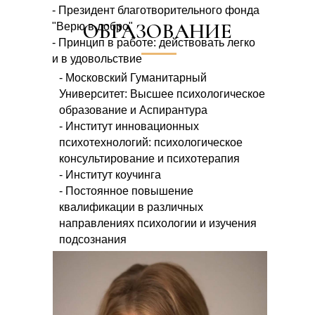
- Президент благотворительного фонда
ОБРАЗОВАНИЕ
"Верю в добро"
- Принцип в работе: действовать легко
и в удовольствие
- Московский Гуманитарный
Университет: Высшее психологическое
образование и Аспирантура
- Институт инновационных
психотехнологий: психологическое
консультирование и психотерапия
- Институт коучинга
- Постоянное повышение
квалификации в различных
направлениях психологии и изучения
подсознания