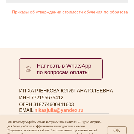
Приказы об утверждении стоимости обучения по образоват
Написать в WhatsApp
по вопросам оплаты
ИП ХАТЧЕНКОВА ЮЛИЯ АНАТОЛЬЕВНА
ИНН 772155675412
ОГРН 318774600441603
EMAIL
nikasjulia@yandex.ru
Мы используем файлы cookie и сервисы веб-аналитики «Яндекс.Метрика»
Договор оферты
для более удобного и эффективного взаимодействия с сайтом.
Политика конфиденциальности
ОК
Продолжая пользоваться сайтом, Вы соглашаетесь с условиями нашей