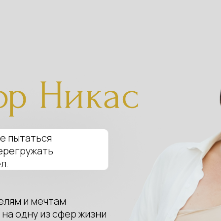
не пытаться
перегружать
л.
целям и мечтам
 на одну из сфер жизни